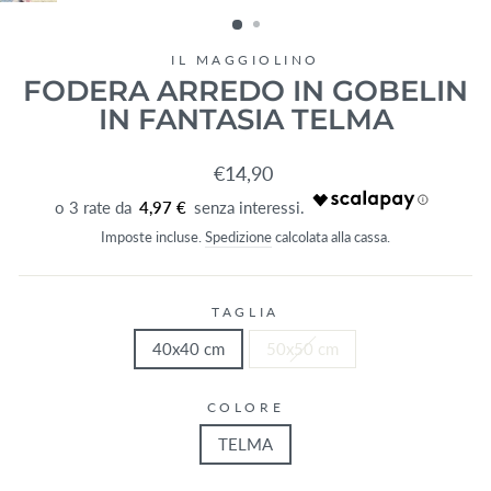
(ESC)
IL MAGGIOLINO
FODERA ARREDO IN GOBELIN
IN FANTASIA TELMA
Prezzo
€14,90
di
4,97 €
listino
Imposte incluse.
Spedizione
calcolata alla cassa.
TAGLIA
40x40 cm
50x50 cm
COLORE
TELMA