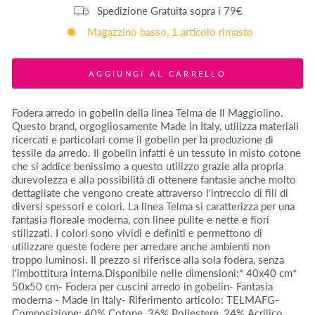
Spedizione Gratuita sopra i 79€
Magazzino basso, 1 articolo rimasto
AGGIUNGI AL CARRELLO
Fodera arredo in gobelin della linea Telma de Il Maggiolino.
Questo brand, orgogliosamente Made in Italy, utilizza materiali
ricercati e particolari come il gobelin per la produzione di
tessile da arredo. Il gobelin infatti è un tessuto in misto cotone
che si addice benissimo a questo utilizzo grazie alla propria
durevolezza e alla possibilità di ottenere fantasie anche molto
dettagliate che vengono create attraverso l'intreccio di fili di
diversi spessori e colori. La linea Telma si caratterizza per una
fantasia floreale moderna, con linee pulite e nette e fiori
stilizzati. I colori sono vividi e definiti e permettono di
utilizzare queste fodere per arredare anche ambienti non
troppo luminosi. Il prezzo si riferisce alla sola fodera, senza
l'imbottitura interna.Disponibile nelle dimensioni:* 40x40 cm*
50x50 cm- Fodera per cuscini arredo in gobelin- Fantasia
moderna - Made in Italy- Riferimento articolo: TELMAFG-
Composizione: 40% Cotone, 36% Poliestere, 24% Acrilico