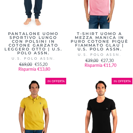
PANTALONE UOMO
T-SHIRT UOMO A
SPORTIVO LUNGO
MEZZA MANICA IN
CON POLSINI IN
PURO COTONE PIQUÈ
COTONE GARZATO
FIAMMATO GLAU |
LEGGERO OTTO | U.S.
U.S. POLO ASSN.
POLO ASSN.
U.S. POLO ASSN.
U.S. POLO ASSN.
Prezzo
€39,00
Prezzo
€27,30
Prezzo
€69,00
Prezzo
€55,20
Risparmia €11,70
di
scontato
Risparmia €13,80
di
scontato
listino
listino
IN OFFERTA
IN OFFERTA