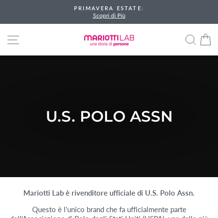
Vai
PRIMAVERA ESTATE:
direttamente
Scopri di Più
Metti
ai
in
contenuti
NAVIGAZIONE DEL SITO
CER
pausa
presentazione
U.S. POLO ASSN
Mariotti Lab è rivenditore ufficiale di U.S. Polo Assn.
Questo è l'unico brand che fa ufficialmente parte