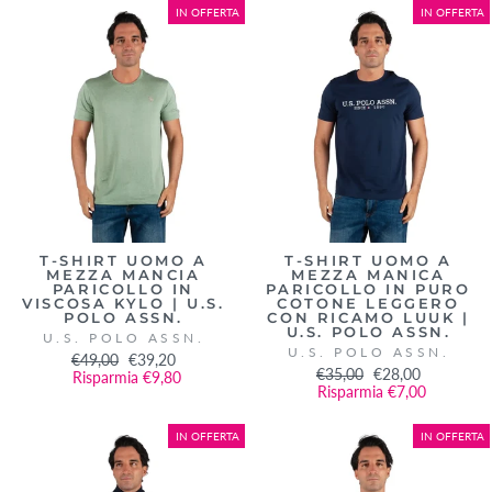
IN OFFERTA
IN OFFERTA
T-SHIRT UOMO A
T-SHIRT UOMO A
MEZZA MANCIA
MEZZA MANICA
PARICOLLO IN
PARICOLLO IN PURO
VISCOSA KYLO | U.S.
COTONE LEGGERO
POLO ASSN.
CON RICAMO LUUK |
U.S. POLO ASSN.
U.S. POLO ASSN.
U.S. POLO ASSN.
Prezzo
€49,00
Prezzo
€39,20
Prezzo
€35,00
Prezzo
€28,00
di
Risparmia €9,80
scontato
di
Risparmia €7,00
scontato
listino
listino
IN OFFERTA
IN OFFERTA