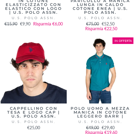
IN COTONE
PARICOLLO A MANICA
ELASTICIZZATO CON
LUNGA IN CALDO
ELASTICO CON LOGO
COTONE ENEA | U.S.
| U.S. POLO ASSN.
POLO ASSN.
U.S. POLO ASSN.
U.S. POLO ASSN.
Prezzo
€15,90
Prezzo
€9,90
Risparmia €6,00
Prezzo
€75,00
Prezzo
€52,50
di
scontato
Risparmia €22,50
di
scontato
listino
listino
IN OFFERTA
CAPPELLINO CON
POLO UOMO A MEZZA
TESA E LOGO CAP |
MANICA IN COTONE
U.S. POLO ASSN.
LEGGERO BARR |
U.S. POLO ASSN.
U.S. POLO ASSN.
€25,00
Prezzo
€49,00
Prezzo
€29,40
Risparmia €19,60
di
scontato