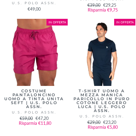
U.S. POLO ASSN.
Prezzo
€39,00
Prezzo
€29,25
€49,00
di
Risparmia €9,75
scontato
listino
IN OFFERTA
IN OFFERTA
COSTUME
T-SHIRT UOMO A
PANTALONCINO
MEZZA MANICA
UOMO A TINTA UNITA
PARICOLLO IN PURO
SEFT | U.S. POLO
COTONE LEGGERO
ASSN.
LUCA | U.S. POLO
ASSN.
U.S. POLO ASSN.
U.S. POLO ASSN.
Prezzo
€59,00
Prezzo
€47,20
Prezzo
€29,00
Prezzo
€23,20
Risparmia €11,80
di
scontato
di
Risparmia €5,80
scontato
listino
listino