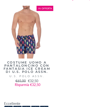
listino
IN OFFERTA
COSTUME UOMO A
PANTALONCINO CON
FANTASIA ICE CREAM
DI U.S. POLO ASSN.
U.S. POLO ASSN.
Prezzo
€65,00
Prezzo
€32,50
Risparmia €32,50
di
scontato
listino
Eccellente