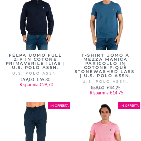
FELPA UOMO FULL
T-SHIRT UOMO A
ZIP IN COTONE
MEZZA MANICA
PRIMAVERILE ILIAS |
PARICOLLO IN
U.S. POLO ASSN.
COTONE PIQUÈ
STONEWASHED LASSI
U.S. POLO ASSN.
| U.S. POLO ASSN.
Prezzo
€99,00
Prezzo
€69,30
U.S. POLO ASSN.
Risparmia €29,70
di
scontato
Prezzo
€59,00
Prezzo
€44,25
listino
Risparmia €14,75
di
scontato
listino
IN OFFERTA
IN OFFERTA