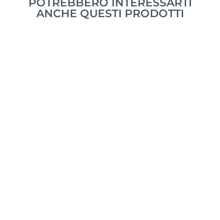
POTREBBERO INTERESSARTI
ANCHE QUESTI PRODOTTI
CREMA CORPO
AMBER &
SANDALWOOD
500 ML |
CERERIA MOLLA
1899
CERERIA MOLLA 1899
€25,00